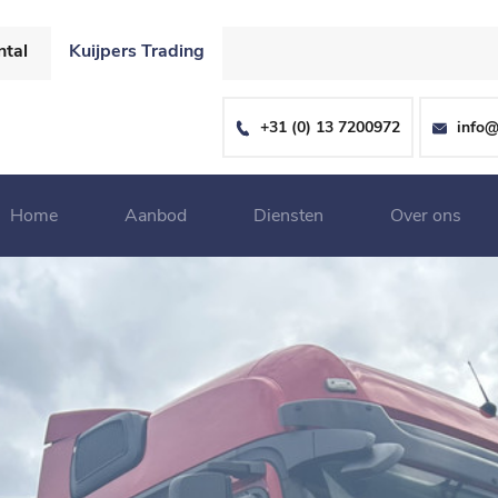
ntal
Kuijpers Trading
+31 (0) 13 7200972
info@
Home
Aanbod
Diensten
Over ons