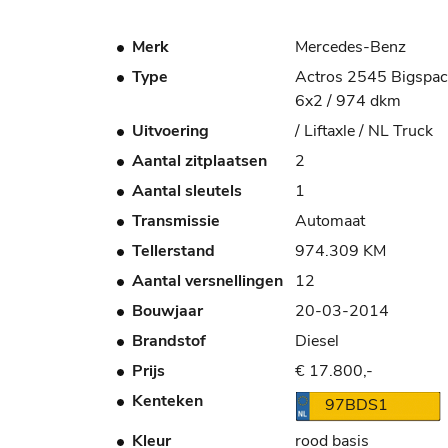
Merk
Mercedes-Benz
Type
Actros 2545 Bigspac
6x2 / 974 dkm
Uitvoering
/ Liftaxle / NL Truck
Aantal zitplaatsen
2
Aantal sleutels
1
Transmissie
Automaat
Tellerstand
974.309 KM
Aantal versnellingen
12
Bouwjaar
20-03-2014
Brandstof
Diesel
Prijs
€ 17.800,-
Kenteken
97BDS1
Kleur
rood basis