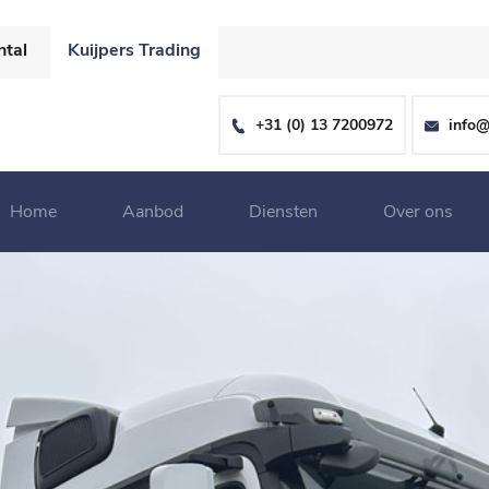
ntal
Kuijpers Trading
+31 (0) 13 7200972
info@
Home
Aanbod
Diensten
Over ons