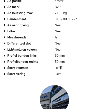
As positie
achter
As merk
DAF
As belasting max.
7100 kg
Bandenmaat
315 / 80 / R22.5
As aandrijving
Nee
Liftas
Nee
Meesturend?
Ja
Differenteel slot
Nee
Lichtmetalen velgen
Nee
Profiel banden links
50 mm
Profielbanden rechts
50 mm
Soort remmen
schijf
Soort vering
lucht