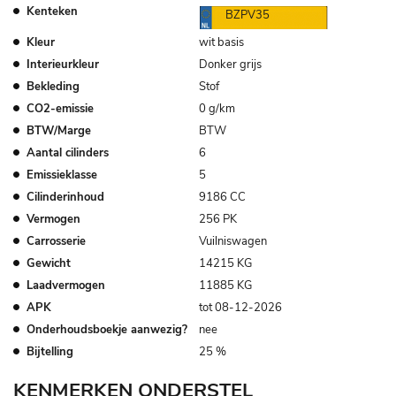
Kenteken
BZPV35
Kleur
wit basis
Interieurkleur
Donker grijs
Bekleding
Stof
CO2-emissie
0 g/km
BTW/Marge
BTW
Aantal cilinders
6
Emissieklasse
5
Cilinderinhoud
9186 CC
Vermogen
256 PK
Carrosserie
Vuilniswagen
Gewicht
14215 KG
Laadvermogen
11885 KG
APK
tot 08-12-2026
Onderhoudsboekje aanwezig?
nee
Bijtelling
25 %
KENMERKEN ONDERSTEL