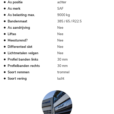
As positie
achter
As merk
SAF
As belasting max.
9000 kg
Bandenmaat
385 / 65 / R22.5
As aandrijving
Nee
Liftas
Nee
Meesturend?
Nee
Differenteel slot
Nee
Lichtmetalen velgen
Nee
Profiel banden links
30 mm
Profielbanden rechts
30 mm
Soort remmen
trommel
Soort vering
lucht