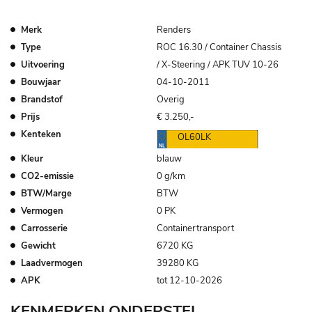
Merk
Renders
Type
ROC 16.30 / Container Chassis
Uitvoering
/ X-Steering / APK TUV 10-26
Bouwjaar
04-10-2011
Brandstof
Overig
Prijs
€ 3.250,-
Kenteken
OL60LK
Kleur
blauw
CO2-emissie
0 g/km
BTW/Marge
BTW
Vermogen
0 PK
Carrosserie
Containertransport
Gewicht
6720 KG
Laadvermogen
39280 KG
APK
tot 12-10-2026
KENMERKEN ONDERSTEL