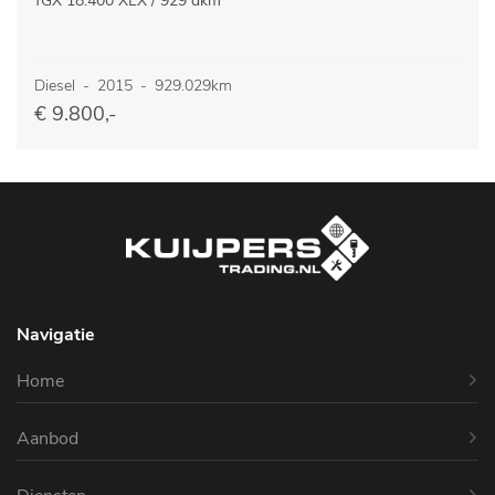
TGX 18.400 XLX / 929 dkm
Diesel
-
2015
-
929.029km
€ 9.800,-
Navigatie
Home
Aanbod