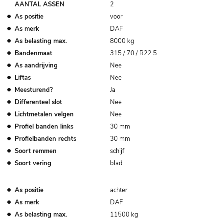
AANTAL ASSEN
2
As positie
voor
As merk
DAF
As belasting max.
8000 kg
Bandenmaat
315 / 70 / R22.5
As aandrijving
Nee
Liftas
Nee
Meesturend?
Ja
Differenteel slot
Nee
Lichtmetalen velgen
Nee
Profiel banden links
30 mm
Profielbanden rechts
30 mm
Soort remmen
schijf
Soort vering
blad
As positie
achter
As merk
DAF
As belasting max.
11500 kg