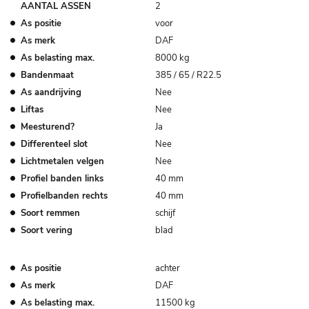
AANTAL ASSEN
2
As positie
voor
As merk
DAF
As belasting max.
8000 kg
Bandenmaat
385 / 65 / R22.5
As aandrijving
Nee
Liftas
Nee
Meesturend?
Ja
Differenteel slot
Nee
Lichtmetalen velgen
Nee
Profiel banden links
40 mm
Profielbanden rechts
40 mm
Soort remmen
schijf
Soort vering
blad
As positie
achter
As merk
DAF
As belasting max.
11500 kg