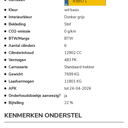
83BST1
Kleur
wit basis
Interieurkleur
Donker grijs
Bekleding
Stof
CO2-emissie
0 g/km
BTW/Marge
BTW
Aantal cilinders
6
Cilinderinhoud
12902 CC
Vermogen
483 PK
Carrosserie
Standaard trekker
Gewicht
7699 KG
Laadvermogen
11801 KG
APK
tot 24-04-2026
Onderhoudsboekje aanwezig?
ja
Bijtelling
22 %
KENMERKEN ONDERSTEL