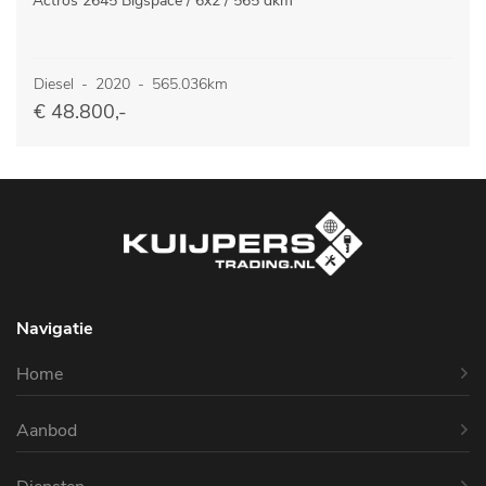
Actros 2645 Bigspace / 6x2 / 565 dkm
Diesel
-
2020
-
565.036km
€ 48.800,-
Navigatie
Home
Aanbod