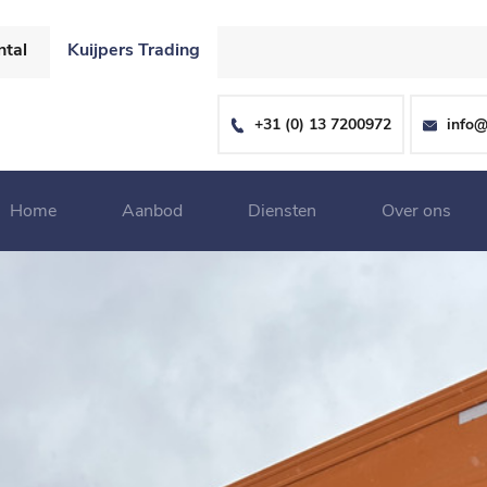
ntal
Kuijpers Trading
+31 (0) 13 7200972
info@
Home
Aanbod
Diensten
Over ons