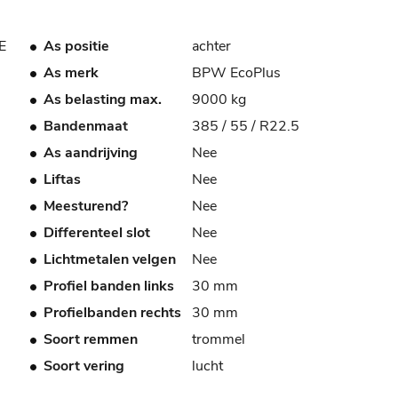
E
As positie
achter
As merk
BPW EcoPlus
As belasting max.
9000 kg
Bandenmaat
385 / 55 / R22.5
As aandrijving
Nee
Liftas
Nee
Meesturend?
Nee
Differenteel slot
Nee
Lichtmetalen velgen
Nee
Profiel banden links
30 mm
Profielbanden rechts
30 mm
Soort remmen
trommel
Soort vering
lucht