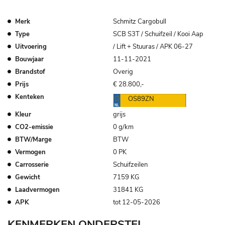
Merk
Schmitz Cargobull
Type
SCB S3T / Schuifzeil / Kooi Aap
Uitvoering
/ Lift + Stuuras / APK 06-27
Bouwjaar
11-11-2021
Brandstof
Overig
Prijs
€ 28.800,-
Kenteken
OS89ZN
Kleur
grijs
CO2-emissie
0 g/km
BTW/Marge
BTW
Vermogen
0 PK
Carrosserie
Schuifzeilen
Gewicht
7159 KG
Laadvermogen
31841 KG
APK
tot 12-05-2026
KENMERKEN ONDERSTEL