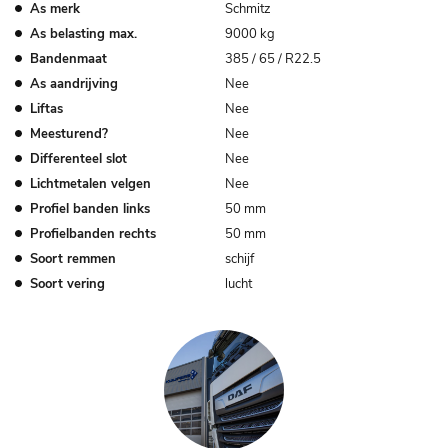
As merk
Schmitz
As belasting max.
9000 kg
Bandenmaat
385 / 65 / R22.5
As aandrijving
Nee
Liftas
Nee
Meesturend?
Nee
Differenteel slot
Nee
Lichtmetalen velgen
Nee
Profiel banden links
50 mm
Profielbanden rechts
50 mm
Soort remmen
schijf
Soort vering
lucht